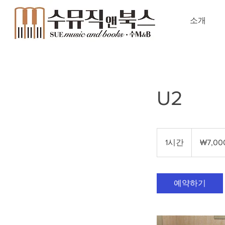
소개
U2
7,000
대
1시간
1
₩7,00
한
민
시
국
원
예약하기