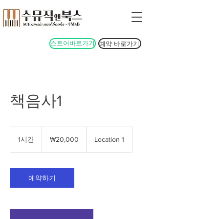
스토어바로가기
예약 바로가기
책음사1
20,000
대
1시간
1
₩20,000
Location 1
한
시
민
국
원
예약하기