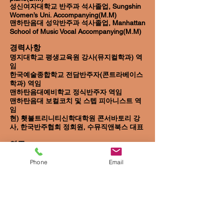
성신여자대학교 반주과 석사졸업, Sungshin
Women’s Uni. Accompanying(M.M)
맨하탄음대 성악반주과 석사졸업, Manhattan
School of Music Vocal Accompanying(M.M)
경력사항
명지대학교 평생교육원 강사(뮤지컬학과) 역
임
한국예술종합학교 전담반주자(콘트라베이스
학과) 역임
맨하탄음대예비학교 정식반주자 역임
맨하탄음대 보컬코치 및 스텝 피아니스트 역
임
현) 횃불트리니티신학대학원 콘서바토리 강
사, 한국반주협회 정회원, 수뮤직앤북스 대표
연주
예술의 전당 (리사이틀홀 , IBK 연주홀 ), 일신
Phone
Email
홀, 영산아트홀, KBS 홀,
세라믹 팔레스홀, 극장용, 국립극장 등에서 성
우회, 우리가곡연구회, 한국반주협회 정기연
주회, 다수의 독창회 반주 및 연주
마스터클래스 반주
헬무트 도이치Helmut Deutsch, 메를린 혼