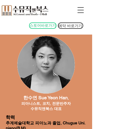
스토어바로가기
예약 바로가기
한수연 Sue Yeon Han
,
피아니스트, 코치, 전문반주자
수뮤직앤북스 대표
학력
추계예술대학교 피아노과 졸업, Chugue Uni.
piano(B.M)